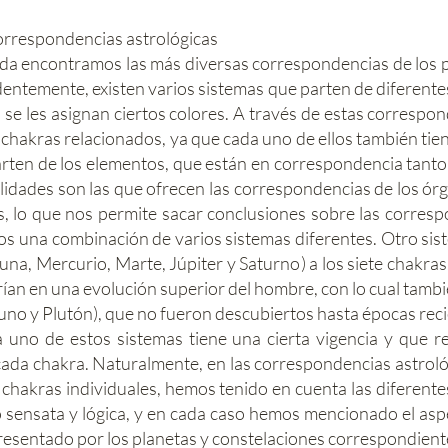
orrespondencias astrológicas
zada encontramos las más diversas correspondencias de los 
dentemente, existen varios sistemas que parten de diferentes
s se les asignan ciertos colores. A través de estas corres
 chakras relacionados, ya que cada uno de ellos también ti
arten de los elementos, que están en correspondencia tanto
ilidades son las que ofrecen las correspondencias de los ór
s, lo que nos permite sacar conclusiones sobre las corres
una combinación de varios sistemas diferentes. Otro siste
, Luna, Mercurio, Marte, Júpiter y Saturno) a los siete chakra
ían en una evolución superior del hombre, con lo cual tambi
no y Plutón), que no fueron descubiertos hasta épocas reci
uno de estos sistemas tiene una cierta vigencia y que re
ada chakra. Naturalmente, en las correspondencias astrol
s chakras individuales, hemos tenido en cuenta las diferente
 sensata y lógica, y en cada caso hemos mencionado el asp
presentado por los planetas y constelaciones correspondient