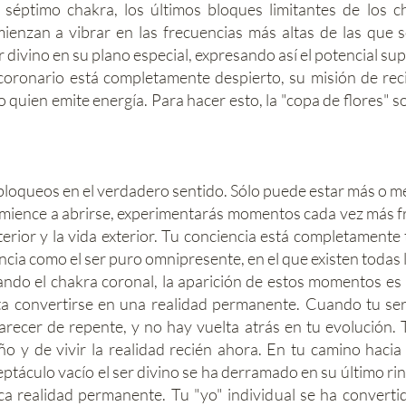
 séptimo chakra, los últimos bloques limitantes de los 
mienzan a vibrar en las frecuencias más altas de las que
r divino en su plano especial, expresando así el potencial su
oronario está completamente despierto, su misión de reci
 quien emite energía. Para hacer esto, la "copa de flores" s
bloqueos en el verdadero sentido. Sólo puede estar más o m
mience a abrirse, experimentarás momentos cada vez más fr
terior y la vida exterior. Tu conciencia está completamente 
cia como el ser puro omnipresente, en el que existen todas 
ndo el chakra coronal, la aparición de estos momentos es 
ta convertirse en una realidad permanente. Cuando tu ser
arecer de repente, y no hay vuelta atrás en tu evolución. 
 y de vivir la realidad recién ahora. En tu camino hacia 
eptáculo vacío el ser divino se ha derramado en su último r
ca realidad permanente. Tu "yo" individual se ha convertid