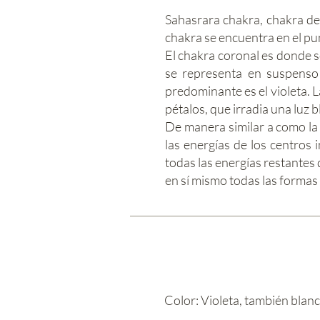
Sahasrara chakra, chakra de 
chakra se encuentra en el pun
El chakra coronal es donde s
se representa en suspenso s
predominante es el violeta. L
pétalos, que irradia una luz 
De manera similar a como la 
las energías de los centros 
todas las energías restantes 
en sí mismo todas las formas
Color: Violeta, también blan