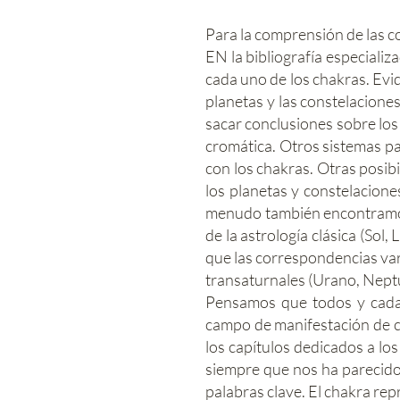
Para la comprensión de las c
EN la bibliografía especiali
cada uno de los chakras. Evi
planetas y las constelacione
sacar conclusiones sobre los
cromática. Otros sistemas p
con los chakras. Otras posib
los planetas y constelacione
menudo también encontramos 
de la astrología clásica (Sol
que las correspondencias var
transaturnales (Urano, Neptu
Pensamos que todos y cada 
campo de manifestación de c
los capítulos dedicados a lo
siempre que nos ha parecido
palabras clave. El chakra re