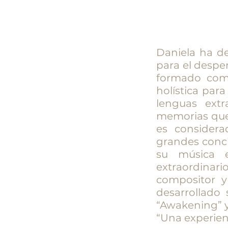
Daniela ha de
para el despe
formado com
holística par
lenguas extr
memorias que 
es consider
grandes conci
su música 
extraordinari
compositor y
desarrollado
“Awakening” y
“Una experienc