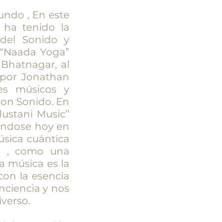
undo , En este
 ha tenido la
 del Sonido y
e “Naada Yoga”
 Bhatnagar, al
 por Jonathan
es músicos y
con Sonido. En
dustani Music’’
iéndose hoy en
úsica cuántica
o , como una
a música es la
on la esencia
onciencia y nos
iverso.