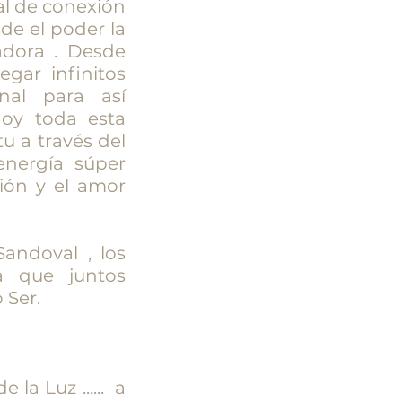
al de conexión
sde el poder la
adora . Desde
gar infinitos
nal para así
Hoy toda esta
u a través del
nergía súper
ión y el amor
andoval , los
a que juntos
 Ser.
la Luz ...... a