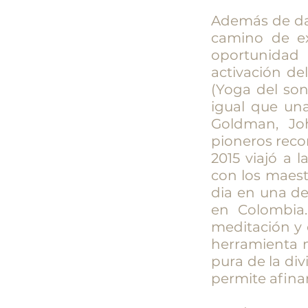
Además de dar
camino de ex
oportunidad 
activación de
(Yoga del son
igual que un
Goldman, Jo
pioneros reco
2015 viajó a l
con los maest
dia en una de
en Colombia
meditación y 
herramienta 
pura de la div
permite afinar