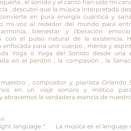
ueña , el sonido y el canto han sido mi can
cia , descubrí que la música interpretada de
 convierte en pura energía cuántica y san
vo mi voz al rededor del mundo para entre
armonía, bienestar y liberación emocio
s con el pulso natural de la existencia. 
á enfocada para unir cuerpo , mente y espirit
ada Yoga o Yoga del Sonido desde una e
da en el perdón , la compasión , la Sanac
.
 maestro , compositor y pianista Orlando S
os en un viaje sonoro y místico par
 abracemos la verdadera esencia de nuestro
ri
ght language “. La música es el lenguaje de 