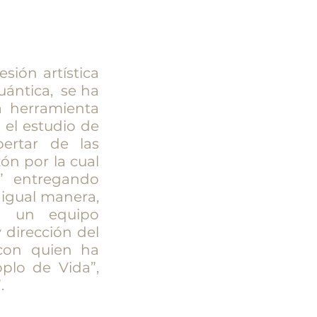
sión artística
uántica, se ha
 herramienta
 el estudio de
pertar de las
ón por la cual
” entregando
 igual manera,
n un equipo
 dirección del
 con quien ha
plo de Vida”,
.