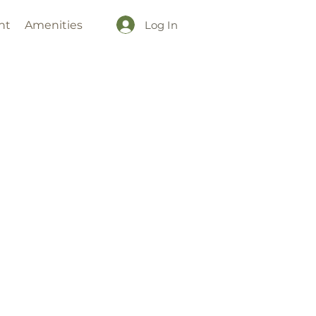
Log In
nt
Amenities