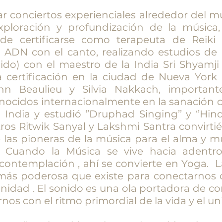
 conciertos experienciales alrededor del m
ploración y profundización de la música,
de certificarse como terapeuta de Reiki
l ADN con el canto, realizando estudios d
ido) con el maestro de la India Sri Shyamji
a certificación en la ciudad de Nueva York
hn Beaulieu y Silvia Nakkach, important
nocidos internacionalmente en la sanación 
a India y estudió ‘’Druphad Singing’’ y ‘’Hin
ros Ritwik Sanyal y Lakshmi Santra convirt
 las pioneras de la música para el alma y m
. Cuando la Música se vive hacia adentr
contemplación , ahí se convierte en Yoga. L
más poderosa que existe para conectarnos c
inidad . El sonido es una ola portadora de c
nos con el ritmo primordial de la vida y el un