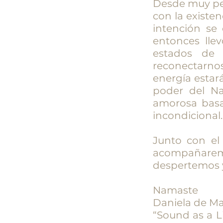
Desde muy peq
con la existen
intención se
entonces lle
estados de 
reconectarno
energía estar
poder del N
amorosa basa
incondicional
Junto con el
acompañarem
despertemos y
Namaste
Daniela de Ma
“Sound as a Li